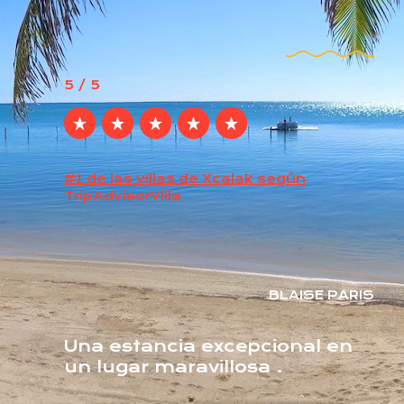
5 / 5
#1 de las villas de Xcalak según
TripAdvisor
Villa
BLAISE PARIS
Una estancia excepcional en
un lugar maravillosa .