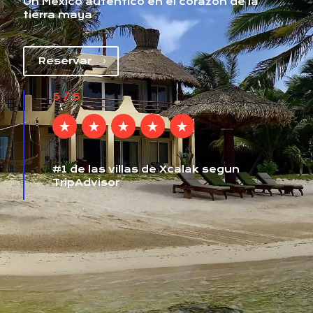
Un México autentico en el corazón de la
tierra maya
Reservar
5 / 5
#1 de las villas de Xcalak segun
TripAdvisor